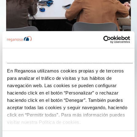
23 de octubre de 2025
___________________________________________________
Andrea Míguez asiste a la junta de
En Reganosa utilizamos cookies propias y de terceros
Gasnam para avanzar en la transición
para analizar el tráfico de visitas y tus hábitos de
energética del transporte
navegación web. Las cookies se pueden configurar
haciendo click en el botón “Personalizar” o rechazar
Esta mañana, nuestra responsable de Transición
haciendo click en el botón “Denegar”. También puedes
Energética,
Andrea Míguez da Rocha
, ha participado
aceptar todas las cookies y seguir navegando, haciendo
en la reunión de la
junta directiva de Gasnam
,
click en “Permitir todas”. Para más información puedes
reforzando así el compromiso de Reganosa con una
visitar nuestra Política de cookies.
movilidad más sostenible y con el desarrollo de
soluciones energéticas que contribuyan a la