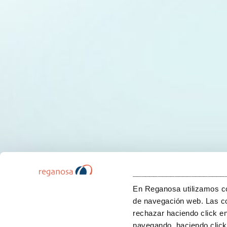
______________________
En Reganosa utilizamos coo
de navegación web. Las co
rechazar haciendo click e
navegando, haciendo click 