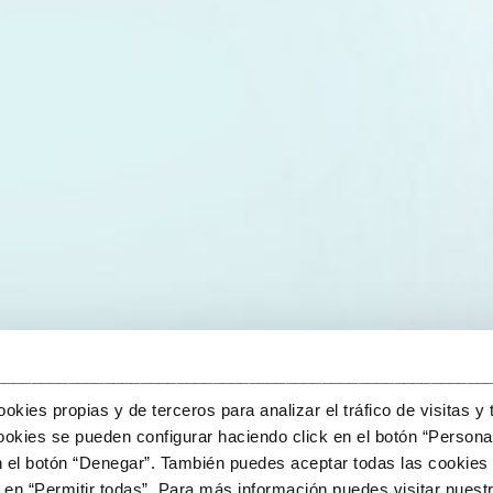
______________________________________________________
kies propias y de terceros para analizar el tráfico de visitas y 
okies se pueden configurar haciendo click en el botón “Personal
n el botón “Denegar”. También puedes aceptar todas las cookies 
en “Permitir todas”. Para más información puedes visitar nuestr