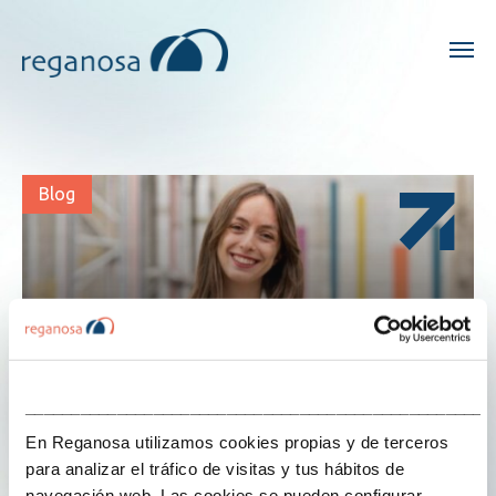
Blog
___________________________________________________
En Reganosa utilizamos cookies propias y de terceros
para analizar el tráfico de visitas y tus hábitos de
navegación web. Las cookies se pueden configurar