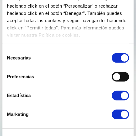
1 de octubre de 2025
comunicacion
haciendo click en el botón “Personalizar” o rechazar
haciendo click en el botón “Denegar”. También puedes
Dos años de sinergias: Musel E-Hub reúne
aceptar todas las cookies y seguir navegando, haciendo
a su consejo en las oficinas de Reganosa
click en “Permitir todas”. Para más información puedes
visitar nuestra Política de cookies.
Este martes, las oficinas generales de Reganosa han
sido el escenario de la celebración del último consejo de
Selección
administración de Musel E-Hub, la sociedad propietaria
Necesarias
de
de la regasificadora de Gijón, participada por Enagás
consentimiento
(75 %) y Reganosa (25 %). La cita…
Preferencias
descarbonización
ferrol
mugardos
musel e-hub
reganosa
Estadística
Explore more
Marketing