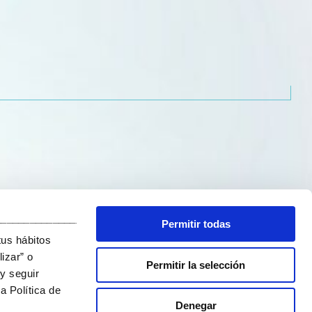
_______________________________
Permitir todas
tus hábitos
izar” o
Permitir la selección
y seguir
a Política de
Denegar