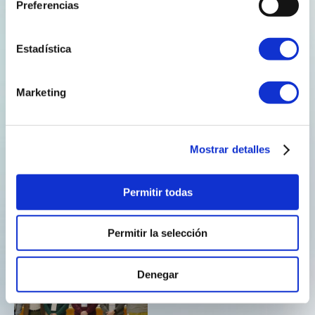
Preferencias
Estadística
Marketing
A UVigo exemplifica no Proyecto Zeppelin a produción
sostible de H2V
Mostrar detalles
Nov. 26/2024
A Escola Superior de Enxeñaría Informática da
Permitir todas
Universidade de Vigo, coas súas instalacións ubicadas
no Campus da Au...
Permitir la selección
Denegar