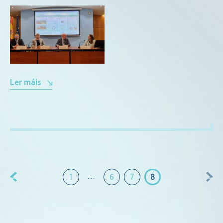
Ler máis
…
1
6
7
8