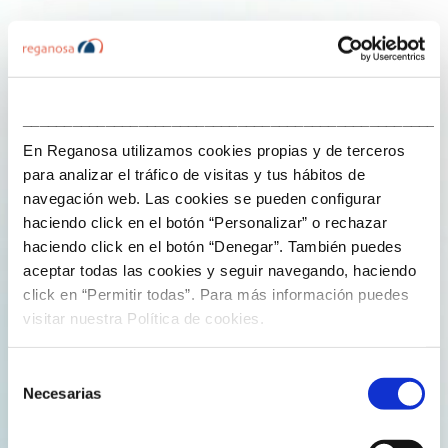
Rocío Vega modera unha mesa na cuarta edición das
Xornadas Puerto-Empresa da Autoridade Portuaria de
Ferrol-San Cibrao
___________________________________________________
Nov. 29/2024
En Reganosa utilizamos cookies propias y de terceros
para analizar el tráfico de visitas y tus hábitos de
Este vernes, 29 de novembro, puidemos participar
navegación web. Las cookies se pueden configurar
nas cuartas Xornadas Puerto-Empresa da Autoridade
haciendo click en el botón “Personalizar” o rechazar
Portuaria de Ferrol-S...
haciendo click en el botón “Denegar”. También puedes
aceptar todas las cookies y seguir navegando, haciendo
click en “Permitir todas”. Para más información puedes
visitar nuestra Política de cookies.
Selección
Necesarias
de
consentimiento
Ler máis