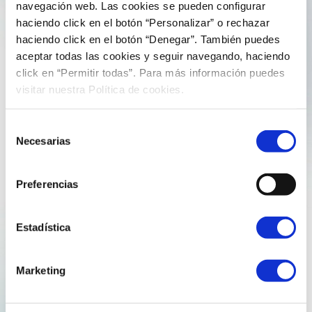
10 de diciembre de 2025
comunicacion
navegación web. Las cookies se pueden configurar
haciendo click en el botón “Personalizar” o rechazar
Impulsando el talento joven: Reganosa
haciendo click en el botón “Denegar”. También puedes
acerca el sector energético al
aceptar todas las cookies y seguir navegando, haciendo
click en “Permitir todas”. Para más información puedes
estudiantado en el Foro EQ-ETSE
visitar nuestra Política de cookies.
La conexión entre el ámbito académico y el tejido
Selección
empresarial es clave para impulsar la innovación y
Necesarias
de
preparar a las nuevas generaciones de profesionales
consentimiento
ante los retos del sector energético. En este contexto,
Reganosa participó en el Foro EQ-ETSE de la…
Preferencias
Energía
Foro estudiantil
reganosa
Talento
Estadística
USC
Marketing
Explore more