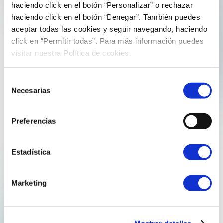
13 de marzo de 2026
comunicacion
haciendo click en el botón “Personalizar” o rechazar
haciendo click en el botón “Denegar”. También puedes
Mugardos celebra este sábado su gran
aceptar todas las cookies y seguir navegando, haciendo
regata de bateles
click en “Permitir todas”. Para más información puedes
visitar nuestra Política de cookies.
Concello, Club do Mar y Reganosa organizan la jornada
Selección
en la que se esperan más de 100 embarcaciones y hasta
Necesarias
de
750 participantes Mugardos se convierte mañana en la
consentimiento
capital gallega del remo. A partir de las 16.00 horas,
más de un…
Preferencias
Bandera
reganosa
Estadística
Explore more
Marketing