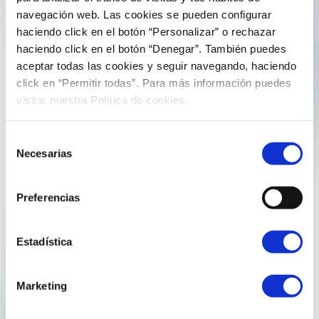
29 de noviembre de 2024
comunicacion
navegación web. Las cookies se pueden configurar
haciendo click en el botón “Personalizar” o rechazar
Rocío Vega modera una mesa en las
haciendo click en el botón “Denegar”. También puedes
cuartas Jornadas Puerto-Empresa de la
aceptar todas las cookies y seguir navegando, haciendo
Autoridad Portuaria de Ferrol-San Cibrao
click en “Permitir todas”. Para más información puedes
visitar nuestra Política de cookies.
Este viernes, 29 de noviembre, pudimos participar en las
cuartas Jornadas Puerto-Empresa de la Autoridad
Selección
Portuaria de Ferrol-San Cibrao, que fueron convocadas
Necesarias
de
bajo el título “El puerto, vector energético”. Rocío Vega,
consentimiento
responsable del departamento de Digitalización y
Preferencias
Eficiencia Energética del equipo…
Estadística
area portuaria de ferrol san cibrao
reganosa
rocio vega
Marketing
Explore more