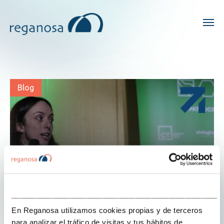
Blog
___________________________________________________
En Reganosa utilizamos cookies propias y de terceros
para analizar el tráfico de visitas y tus hábitos de