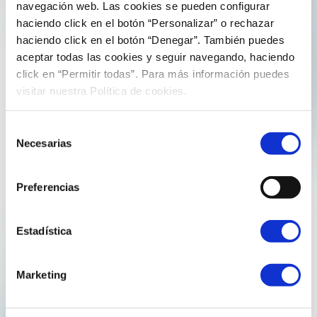
27 de diciembre de 2024
comunicacion
navegación web. Las cookies se pueden configurar
haciendo click en el botón “Personalizar” o rechazar
Reganosa, 25 años contribuyendo al
haciendo click en el botón “Denegar”. También puedes
desarrollo sostenible
aceptar todas las cookies y seguir navegando, haciendo
click en “Permitir todas”. Para más información puedes
visitar nuestra Política de cookies.
Este 2024 no ha sido un año más para Reganosa, al ser
conmemorados nuestros 25 años de trabajo y
Selección
contribución al desarrollo sostenible. Durante nuestro
Necesarias
de
primer cuarto de siglo, hemos conseguido
consentimiento
posicionarnos como referente, por ejemplo,
favoreciendo la entrada en Galicia…
Preferencias
25 años
aniversario
desarrollo sostenible
Estadística
reganosa
Marketing
Explore more