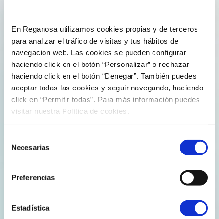
___________________________________________________
Leer más
En Reganosa utilizamos cookies propias y de terceros
para analizar el tráfico de visitas y tus hábitos de
navegación web. Las cookies se pueden configurar
haciendo click en el botón “Personalizar” o rechazar
haciendo click en el botón “Denegar”. También puedes
aceptar todas las cookies y seguir navegando, haciendo
click en “Permitir todas”. Para más información puedes
visitar nuestra Política de cookies.
REGANOSA CONSOLIDA SU EXPANSIÓN
INCORPORANDO A SU PLANTILLA A NUEVE
INGENIEROS MÁS
Selección
Necesarias
de
Oct. 17/2019
consentimiento
Nueve ingenieros recién titulados (seis mujeres y
Preferencias
tres hombres) se han incorporado esta mañana a la
plantilla de Regan...
Estadística