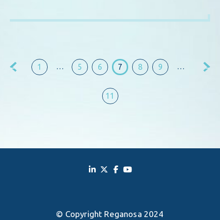
…
…
1
5
6
7
8
9
11
© Copyright Reganosa 2024