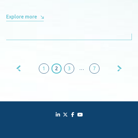
Explore more
Paginación
…
1
2
3
7
de
entradas