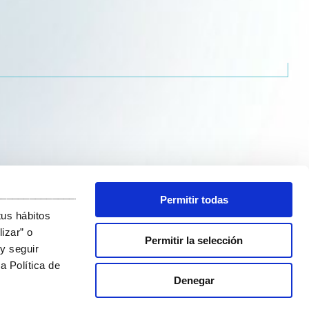
_______________________________
Permitir todas
tus hábitos
izar” o
Permitir la selección
y seguir
a Política de
Denegar