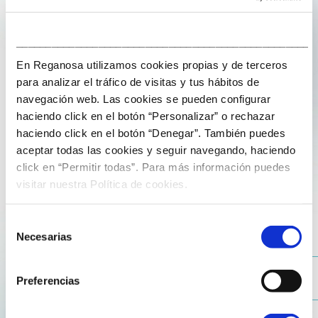
___________________________________________________
En Reganosa utilizamos cookies propias y de terceros
para analizar el tráfico de visitas y tus hábitos de
navegación web. Las cookies se pueden configurar
18 de February de 2026
haciendo click en el botón “Personalizar” o rechazar
haciendo click en el botón “Denegar”. También puedes
aceptar todas las cookies y seguir navegando, haciendo
The ENÉRGICA hub defines its 2026
click en “Permitir todas”. Para más información puedes
roadmap in Berlin
visitar nuestra Política de cookies.
Reganosa attended the ENÉRGICA 2026 kick-off
Selección
meeting held at the Spanish Embassy in Berlin, bringing
Necesarias
de
together energy hub companies to discuss sector
consentimiento
challenges and opportunities.
Preferencias
During the event, new companies joining the hub were