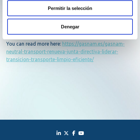
accompanied by a consolidated team in the vice-
Permitir la selección
presidency: Claudio Rodríguez (Enagás), in the Energy
section; Álvaro Arroyo (Iveco), Terrestrial; and José
Denegar
Poblet (Cotenaval), in Maritime.
You can read more here:
https://gasnam.es/gasnam-
neutral-transport-renueva-junta-directiva-liderar-
transicion-transporte-limpio-eficiente/