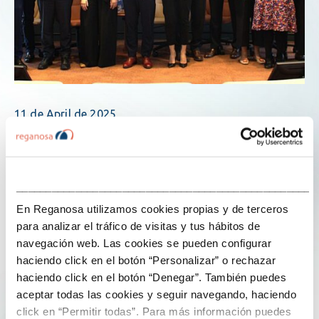
11 de April de 2025
Reganosa, on the new board of Gasnam-
Neutral Transport
___________________________________________________
En Reganosa utilizamos cookies propias y de terceros
The technology platform Gasnam-Neutral Transport
para analizar el tráfico de visitas y tus hábitos de
has just renewed its board of directors, reinforcing its
navegación web. Las cookies se pueden configurar
commitment to renewable gases as a key driver for
haciendo click en el botón “Personalizar” o rechazar
transforming the land and maritime transport sectors,
haciendo click en el botón “Denegar”. También puedes
especially those that are difficult to electrify. The
aceptar todas las cookies y seguir navegando, haciendo
association promotes the use of biomethane, renewable
click en “Permitir todas”. Para más información puedes
hydrogen and synthetic fuels as key drivers of this