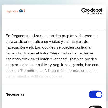
___________________________________________________
En Reganosa utilizamos cookies propias y de terceros
We tell you
para analizar el tráfico de visitas y tus hábitos de
navegación web. Las cookies se pueden configurar
haciendo click en el botón “Personalizar” o rechazar
27 de November de 2024
haciendo click en el botón “Denegar”. También puedes
aceptar todas las cookies y seguir navegando, haciendo
¿Qué es una regasificadora?
click en “Permitir todas”. Para más información puedes
visitar nuestra Política de cookies.
Selección
Necesarias
de
consentimiento