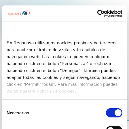
___________________________________________________
En Reganosa utilizamos cookies propias y de terceros
We tell you
para analizar el tráfico de visitas y tus hábitos de
navegación web. Las cookies se pueden configurar
haciendo click en el botón “Personalizar” o rechazar
24 de November de 2024
haciendo click en el botón “Denegar”. También puedes
aceptar todas las cookies y seguir navegando, haciendo
¿Qué es el almacenamiento de energía?
click en “Permitir todas”. Para más información puedes
visitar nuestra Política de cookies.
Selección
Necesarias
de
consentimiento