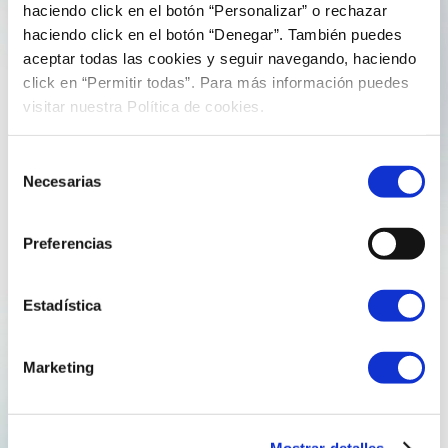
7 de March de 2025
comunicacion
haciendo click en el botón “Personalizar” o rechazar
haciendo click en el botón “Denegar”. También puedes
Our CEO, Rodrigo Díaz, in Vigo, analyses
aceptar todas las cookies y seguir navegando, haciendo
the future of green hydrogen
click en “Permitir todas”. Para más información puedes
visitar nuestra Política de cookies.
Faced with the problem of climate change, we will
Selección
need… • Technologies associated with improving
Necesarias
de
efficiency in the use of energy: we must be able to do
consentimiento
the same with fewer resources and even do more with
less.• Progress in the electrification of…
Preferencias
green hydrogen
reganosa
sustainbility
Estadística
Explore more
Marketing