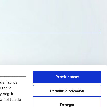
_______________________________
Permitir todas
tus hábitos
izar” o
Permitir la selección
y seguir
a Política de
Denegar